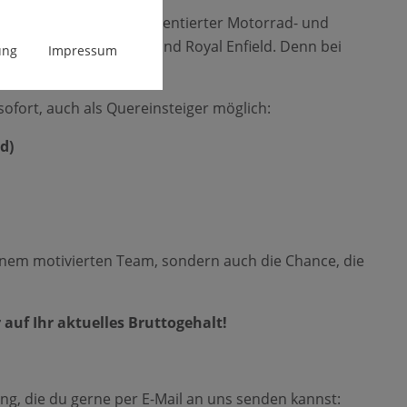
g weiter! Als zukunftsorientierter Motorrad- und
en wie Benda, QJMotor und Royal Enfield. Denn bei
ung
Impressum
ofort, auch als Quereinsteiger möglich:
d)
 einem motivierten Team, sondern auch die Chance, die
auf Ihr aktuelles Bruttogehalt!
g, die du gerne per E-Mail an uns senden kannst: