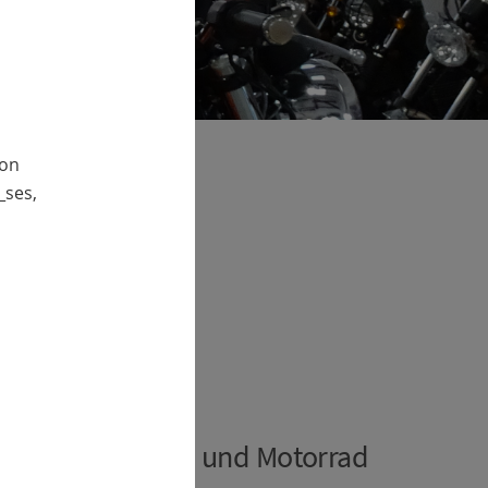
von
_ses,
e
 Bereich Fahrrad und Motorrad