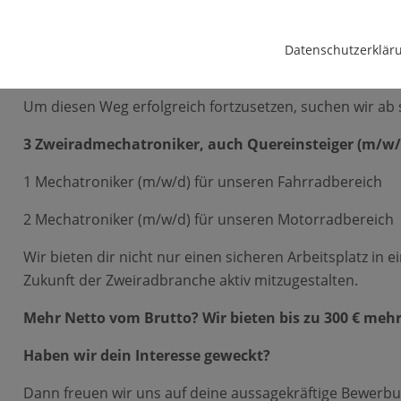
Team Vahrenkamp blickt in die Zukunft und wächst steti
Fahrradbetrieb setzen wir auf neue, aufstrebende Mark
Datenschutzerklär
uns geht’s voran!
Um diesen Weg erfolgreich fortzusetzen, suchen wir ab s
3 Zweiradmechatroniker, auch Quereinsteiger (m/w/
1 Mechatroniker (m/w/d) für unseren Fahrradbereich
2 Mechatroniker (m/w/d) für unseren Motorradbereich
Wir bieten dir nicht nur einen sicheren Arbeitsplatz in
Zukunft der Zweiradbranche aktiv mitzugestalten.
Mehr Netto vom Brutto? Wir bieten bis zu 300 € mehr 
Haben wir dein Interesse geweckt?
Dann freuen wir uns auf deine aussagekräftige Bewerbun