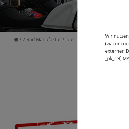
Wir nutzen
/
2-Rad Manufaktur
/
Jobs
(waconcoo
externen D
_pk_ref, 