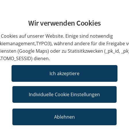
Wir verwenden Cookies
 Cookies auf unserer Website. Einige sind notwendig
kiemanagement,TYPO3), während andere für die Freigabe 
iensten (Google Maps) oder zu Statisitkzwecken (_pk_id, _pk
Jobs bei Team Vahrenkamp
MATOMO_SESSID) dienen.
Ich akzeptiere
Ihr Arbeitsplatz mit einer dauerhaften Perspektiv
Individuelle Cookie Einstellungen
Ablehnen
Wir suchen 2 Rad Mechatroniker je im