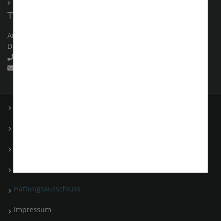
Kontakt
Team Vahrenkamp GmbH
Am Bahnhof 8
D-
49324
Melle
+49 54 22 420 80
info@teamvahrenkamp.de
Sitemap
AGB´s
Datenschutz
Cookie-Richtlinie
Haftungsausschluss
Impressum