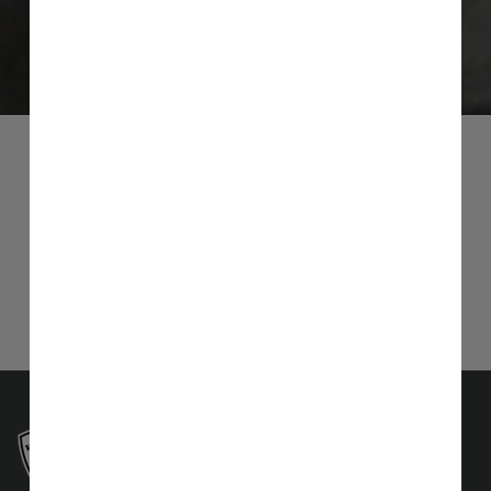
Jürgen Vahrenkamp
Sie haben Fragen?
Wir beraten Sie gern!
+49 (0) 54 22 420 80
info@teamvahrenkamp.de