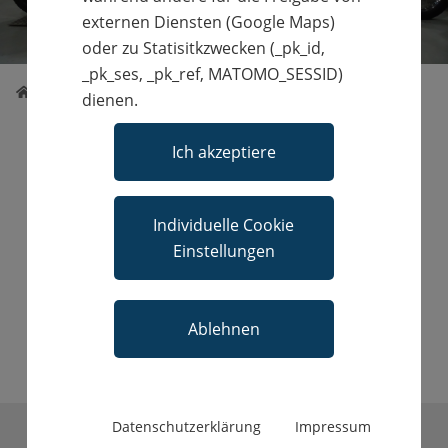
externen Diensten (Google Maps)
oder zu Statisitkzwecken (_pk_id,
_pk_ses, _pk_ref, MATOMO_SESSID)
/
Produkte
dienen.
Ich akzeptiere
Individuelle Cookie
Einstellungen
Team Vahrenkamp GmbH
Ablehnen
Alles, außer gewöhlich!
Datenschutzerklärung
Impressum